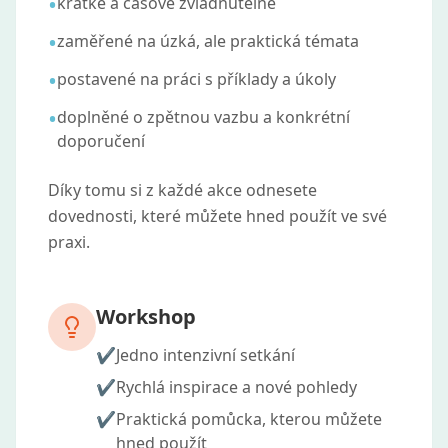
•
krátké a časově zvládnutelné
•
zaměřené na úzká, ale praktická témata
•
postavené na práci s příklady a úkoly
•
doplněné o zpětnou vazbu a konkrétní
doporučení
Díky tomu si z každé akce odnesete
dovednosti, které můžete hned použít ve své
praxi.
Workshop
✔️
Jedno intenzivní setkání
✔️
Rychlá inspirace a nové pohledy
✔️
Praktická pomůcka, kterou můžete
hned použít