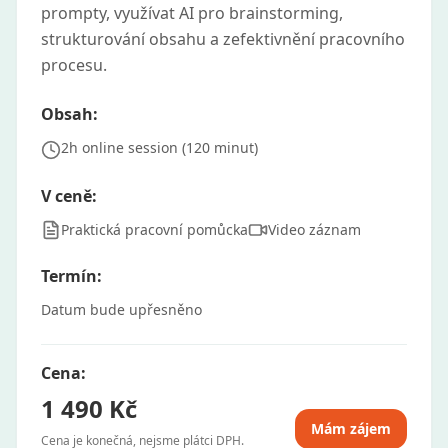
prompty, využívat AI pro brainstorming,
strukturování obsahu a zefektivnění pracovního
procesu.
Obsah:
2h online session (120 minut)
V ceně:
Praktická pracovní pomůcka
Video záznam
Termín:
Datum bude upřesněno
Cena:
1 490 Kč
Mám zájem
Cena je konečná, nejsme plátci DPH.