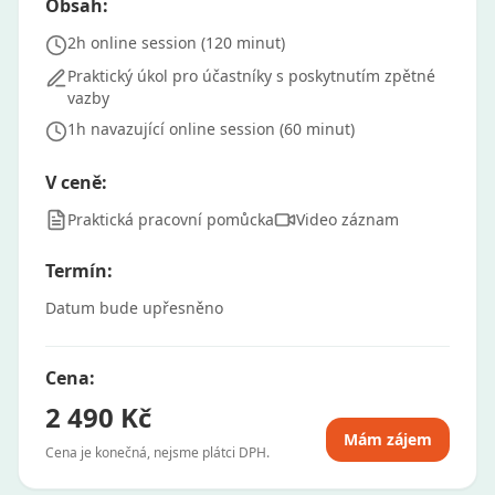
Obsah:
2h online session (120 minut)
Praktický úkol pro účastníky s poskytnutím zpětné
vazby
1h navazující online session (60 minut)
V ceně:
Praktická pracovní pomůcka
Video záznam
Termín:
Datum bude upřesněno
Cena:
2 490 Kč
Mám zájem
Cena je konečná, nejsme plátci DPH.