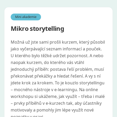
Mini akademie
Mikro storytelling
Možná už jste sami prošli kurzem, který působil
jako vyčerpávající seznam informací a pouček.
U kterého bylo těžké udržet pozornost. A nebo
naopak kurzem, do kterého vás vtáhl
jednoduchý příběh: postava řeší problém, musí
překonávat překážky a hledat řešení. A vy s ní
jdete krok za krokem. To je kouzlo storytellingu
– mocného nástroje v e‑learningu. Na online
workshopu si ukážeme, jak využít – třeba i malé
– prvky příběhů v e‑kurzech tak, aby účastníky
motivovaly a pomohly jim lépe využít nové
poznatky v praxi.