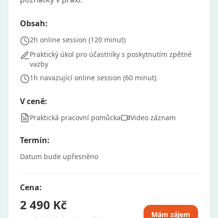
Obsah:
2h online session (120 minut)
Praktický úkol pro účastníky s poskytnutím zpětné
vazby
1h navazující online session (60 minut)
V ceně:
Praktická pracovní pomůcka
Video záznam
Termín:
Datum bude upřesněno
Cena:
2 490 Kč
Mám zájem